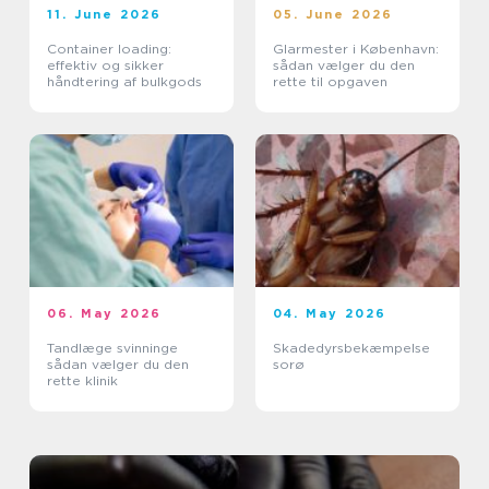
11. June 2026
05. June 2026
Container loading:
Glarmester i København:
effektiv og sikker
sådan vælger du den
håndtering af bulkgods
rette til opgaven
06. May 2026
04. May 2026
Tandlæge svinninge
Skadedyrsbekæmpelse
sådan vælger du den
sorø
rette klinik