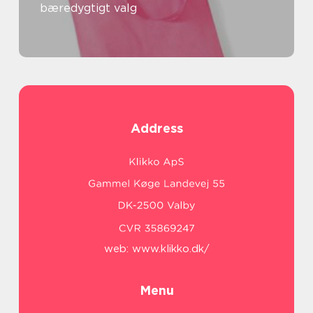
bæredygtigt valg
Address
web:
www.klikko.dk/
Menu