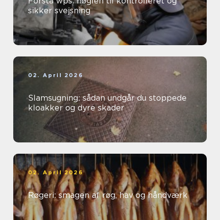
Forstå wps: nøglen til kontrolleret og
sikker svejsning
02. April 2026
Slamsugning: sådan undgår du stoppede
kloakker og dyre skader
02. April 2026
Røgeri: smagen af røg, hav og håndværk