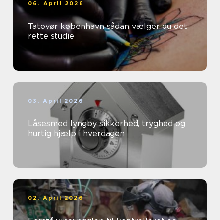
06. April 2026
Tatovør københavn sådan vælger du det
rette studie
03. April 2026
Låsesmed lyngby sikkerhed, tryghed og
hurtig hjælp i hverdagen
02. April 2026