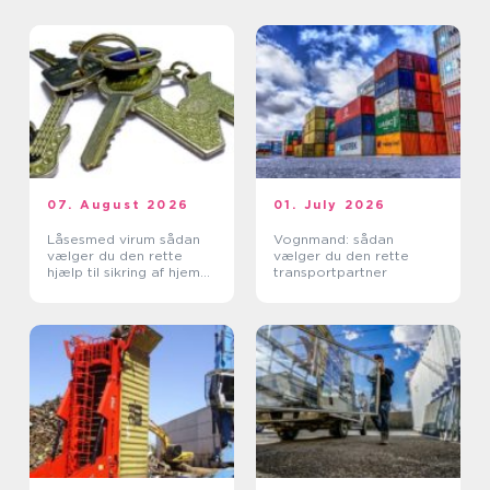
07. August 2026
01. July 2026
Låsesmed virum sådan
Vognmand: sådan
vælger du den rette
vælger du den rette
hjælp til sikring af hjem
transportpartner
og erhverv