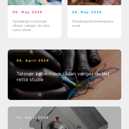
06. May 2026
04. May 2026
Tandlæge svinninge
Skadedyrsbekæmpelse
sådan vælger du den
sorø
rette klinik
06. April 2026
Tatovør københavn sådan vælger du det
rette studie
03. April 2026