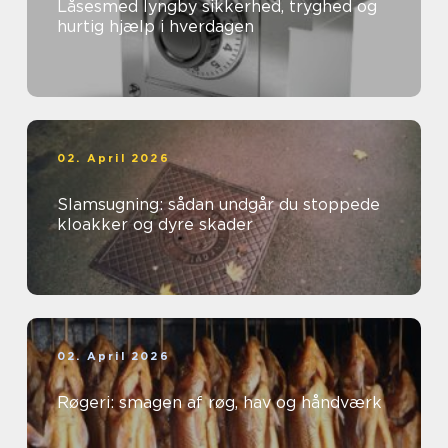
Låsesmed lyngby sikkerhed, tryghed og
hurtig hjælp i hverdagen
02. April 2026
Slamsugning: sådan undgår du stoppede
kloakker og dyre skader
02. April 2026
Røgeri: smagen af røg, hav og håndværk