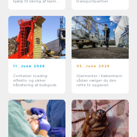
hjælp til sikring af hjem
transportpartner
og erhverv
11. June 2026
05. June 2026
Container loading:
Glarmester i København:
effektiv og sikker
sådan vælger du den
håndtering af bulkgods
rette til opgaven