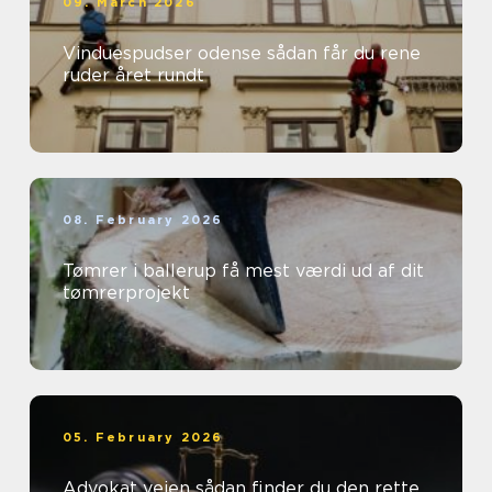
09. March 2026
Vinduespudser odense sådan får du rene
ruder året rundt
08. February 2026
Tømrer i ballerup få mest værdi ud af dit
tømrerprojekt
05. February 2026
Advokat vejen sådan finder du den rette