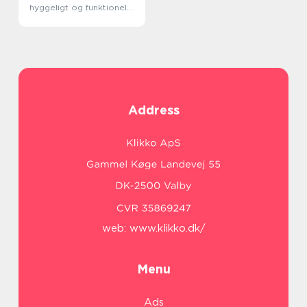
hyggeligt og funktionelt
rum
Address
web:
www.klikko.dk/
Menu
Ads