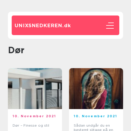
UNIXSNEDKEREN.
dk
dør
10. November 2021
10. November 2021
Dør – Finesse og stil
Sådan undgår du en
bestemt slitage på en