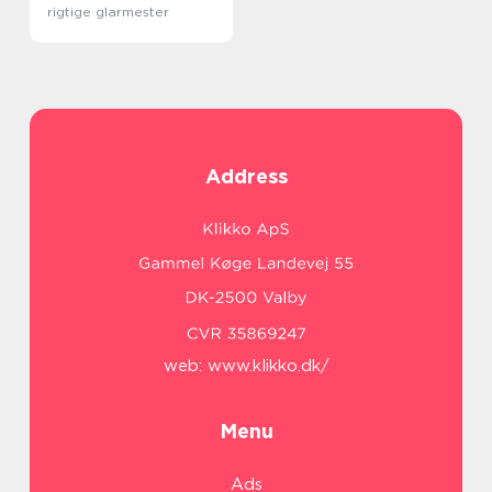
rigtige glarmester
Address
web:
www.klikko.dk/
Menu
Ads