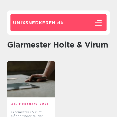
UNIXSNEDKEREN.
dk
Glarmester Holte & Virum
26. February 2023
Glarmester i Virum:
Sådan finder du den