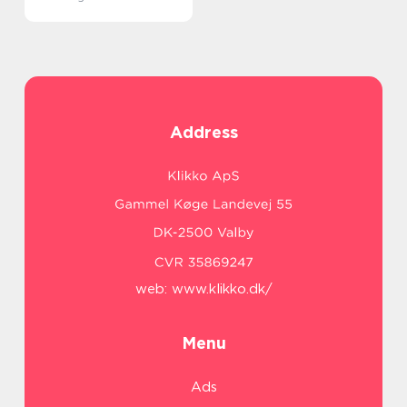
Address
web:
www.klikko.dk/
Menu
Ads