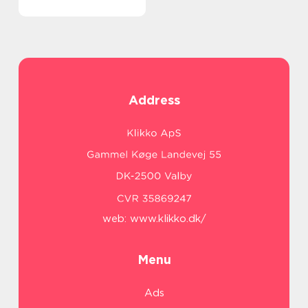
Address
web:
www.klikko.dk/
Menu
Ads