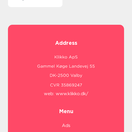
Address
web:
www.klikko.dk/
Menu
Ads