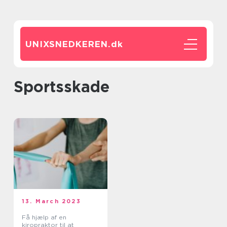
UNIXSNEDKEREN.
dk
sportsskade
13. March 2023
Få hjælp af en
kiropraktor til at