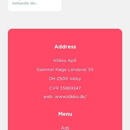
behandle din
sportsskade
Address
web:
www.klikko.dk/
Menu
Ads