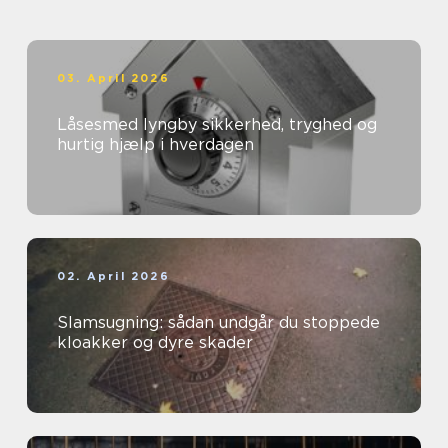
03. April 2026
Låsesmed lyngby sikkerhed, tryghed og
hurtig hjælp i hverdagen
02. April 2026
Slamsugning: sådan undgår du stoppede
kloakker og dyre skader