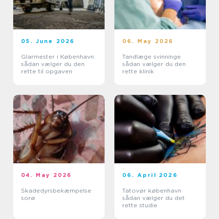
05. June 2026
06. May 2026
Glarmester i København:
Tandlæge svinninge
sådan vælger du den
sådan vælger du den
rette til opgaven
rette klinik
04. May 2026
06. April 2026
Skadedyrsbekæmpelse
Tatovør københavn
sorø
sådan vælger du det
rette studie