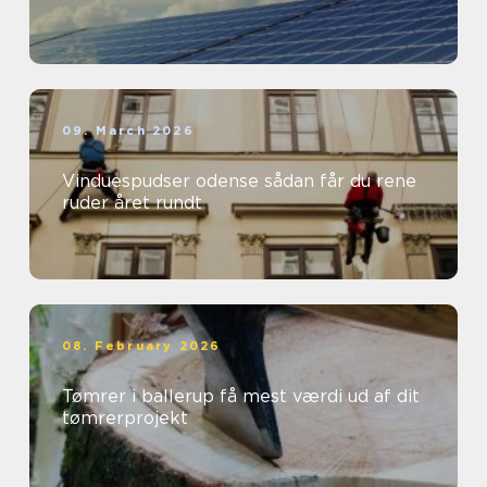
09. March 2026
Vinduespudser odense sådan får du rene
ruder året rundt
08. February 2026
Tømrer i ballerup få mest værdi ud af dit
tømrerprojekt