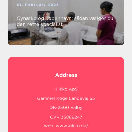
01. February 2026
Gynækolog københavn: sådan vælger du
den rette specialist
Address
web:
www.klikko.dk/