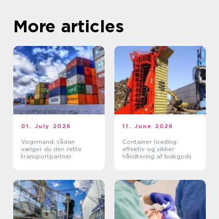
More articles
01. July 2026
11. June 2026
Vognmand: sådan
Container loading:
vælger du den rette
effektiv og sikker
transportpartner
håndtering af bulkgods