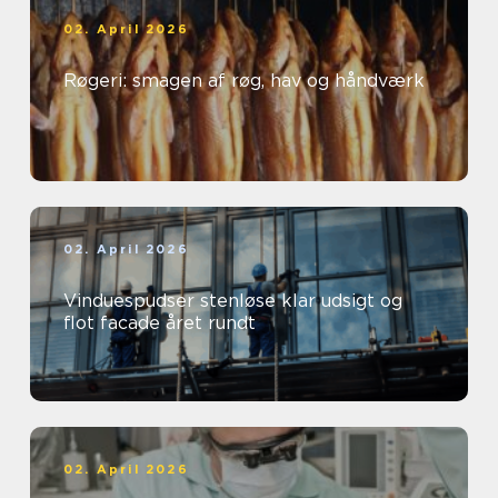
02. April 2026
Røgeri: smagen af røg, hav og håndværk
02. April 2026
Vinduespudser stenløse klar udsigt og
flot facade året rundt
02. April 2026