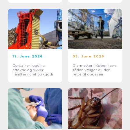
11. June 2026
05. June 2026
Container loading:
Glarmester i København:
effektiv og sikker
sådan vælger du den
håndtering af bulkgods
rette til opgaven