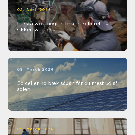
02. April 2026
Forstå wps: nøglen til kontrolleret og
sikker svejsning
09. March 2026
Solceller holbæk sådan får du mest ud af
solen
09. March 2026