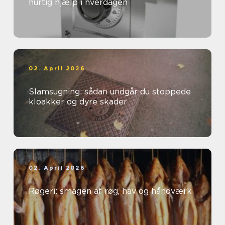
hurtig hjælp i hverdagen
02. April 2026
Slamsugning: sådan undgår du stoppede
kloakker og dyre skader
02. April 2026
Røgeri: smagen af røg, hav og håndværk