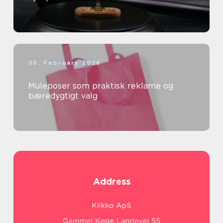
05. February 2026
Muleposer som praktisk reklame og
bæredygtigt valg
Address