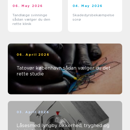
06. May 2026
04. May 2026
Tandlæge svinninge
Skadedyrsbekæmpelse
sådan vælger du den
sorø
rette klinik
06. April 2026
Tatovør københavn sådan vælger du det
rette studie
03. April 2026
Låsesmed lyngby sikkerhed, tryghed og