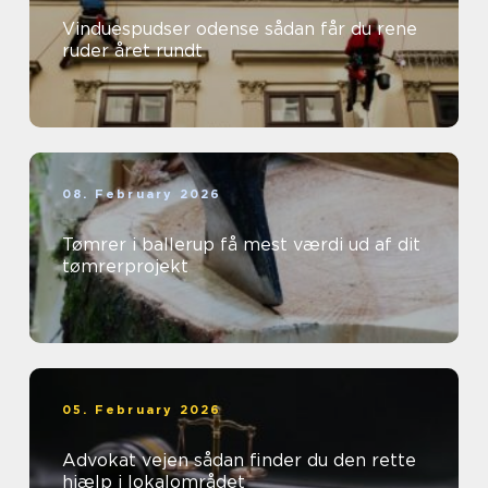
Vinduespudser odense sådan får du rene
ruder året rundt
08. February 2026
Tømrer i ballerup få mest værdi ud af dit
tømrerprojekt
05. February 2026
Advokat vejen sådan finder du den rette
hjælp i lokalområdet