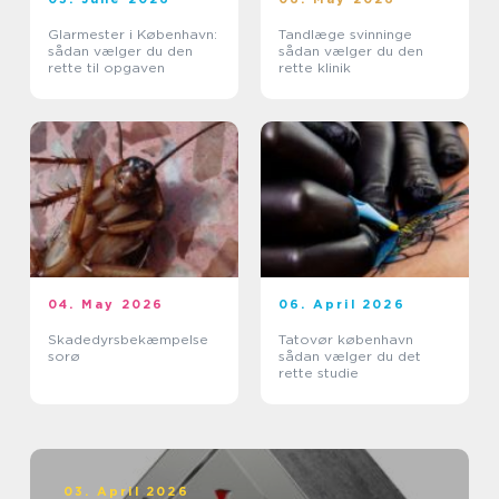
Glarmester i København:
Tandlæge svinninge
sådan vælger du den
sådan vælger du den
rette til opgaven
rette klinik
04. May 2026
06. April 2026
Skadedyrsbekæmpelse
Tatovør københavn
sorø
sådan vælger du det
rette studie
03. April 2026