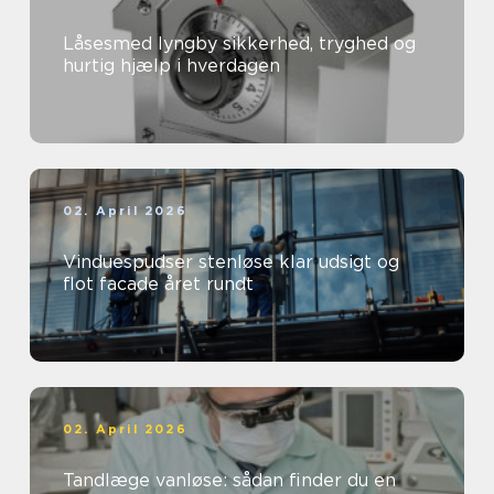
Låsesmed lyngby sikkerhed, tryghed og
hurtig hjælp i hverdagen
02. April 2026
Vinduespudser stenløse klar udsigt og
flot facade året rundt
02. April 2026
Tandlæge vanløse: sådan finder du en