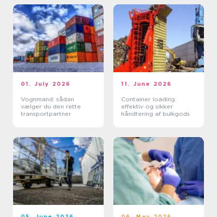
01. July 2026
11. June 2026
Vognmand: sådan
Container loading:
vælger du den rette
effektiv og sikker
transportpartner
håndtering af bulkgods
05. June 2026
06. May 2026