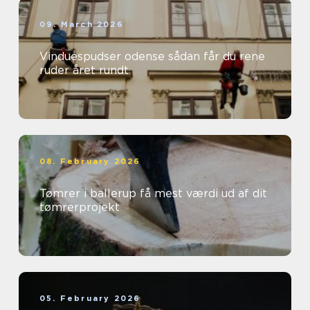
09. March 2026
Vinduespudser odense sådan får du rene
ruder året rundt
08. February 2026
Tømrer i ballerup få mest værdi ud af dit
tømrerprojekt
05. February 2026