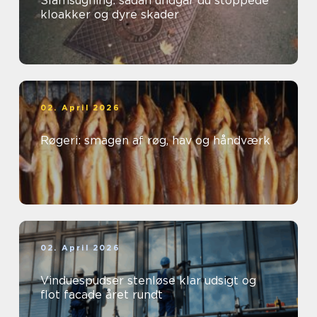
Slamsugning: sådan undgår du stoppede
kloakker og dyre skader
02. April 2026
Røgeri: smagen af røg, hav og håndværk
02. April 2026
Vinduespudser stenløse klar udsigt og
flot facade året rundt