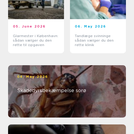
05. June 2026
06. May 2026
Glarmester i København:
Tandlæge svinninge
sådan vælger du den
sådan vælger du den
rette til opgaven
rette klinik
04. May 2026
Skadedyrsbekæmpelse sorø