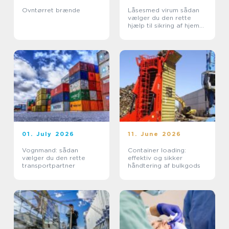
Ovntørret brænde
Låsesmed virum sådan
vælger du den rette
hjælp til sikring af hjem
og erhverv
01. July 2026
11. June 2026
Vognmand: sådan
Container loading:
vælger du den rette
effektiv og sikker
transportpartner
håndtering af bulkgods