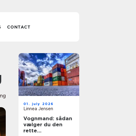
S
CONTACT
g
ing
01. july 2026
Linnea Jensen
Vognmand: sådan
vælger du den
rette