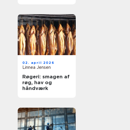
og dyre skader
02. april 2026
Linnea Jensen
Røgeri: smagen af
røg, hav og
håndværk