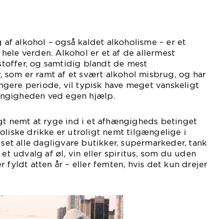
f alkohol – også kaldet alkoholisme – er et
ele verden. Alkohol er et af de allermest
offer, og samtidig blandt de mest
som er ramt af et svært alkohol misbrug, og har
gere periode, vil typisk have meget vanskeligt
ngigheden ved egen hjælp.
gt nemt at ryge ind i et afhængigheds betinget
oliske drikke er utroligt nemt tilgængelige i
 set alle dagligvare butikker, supermarkeder, tank
 et udvalg af øl, vin eller spiritus, som du uden
 fyldt atten år – eller femten, hvis det kun drejer