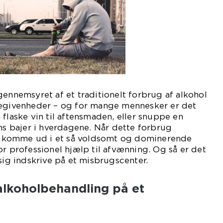
gennemsyret af et traditionelt forbrug af alkohol
begivenheder – og for mange mennesker er det
 flaske vin til aftensmaden, eller snuppe en
ens bajer i hverdagene. Når dette forbrug
 at komme ud i et så voldsomt og dominerende
or professionel hjælp til afvænning. Og så er det
sig indskrive på et misbrugscenter.
alkoholbehandling på et