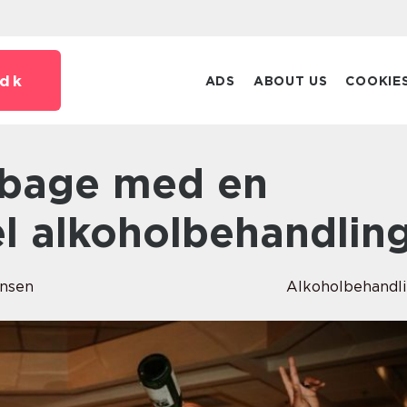
dk
ADS
ABOUT US
COOKIE
el alkoholbehandlin
ansen
Alkoholbehandl