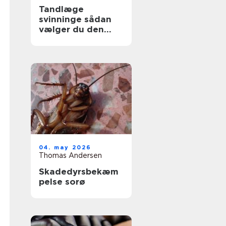
Tandlæge
svinninge sådan
vælger du den
rette klinik
04. may 2026
Thomas Andersen
Skadedyrsbekæm
pelse sorø