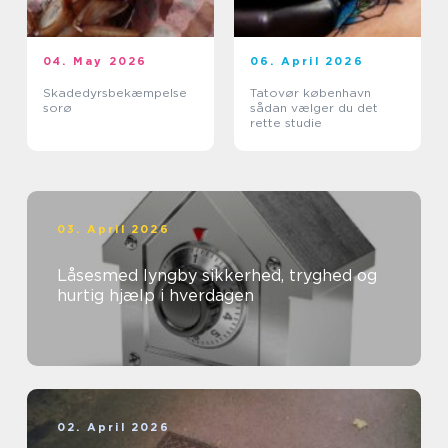
04. May 2026
06. April 2026
Skadedyrsbekæmpelse
Tatovør københavn
sorø
sådan vælger du det
rette studie
03. April 2026
Låsesmed lyngby sikkerhed, tryghed og
hurtig hjælp i hverdagen
02. April 2026