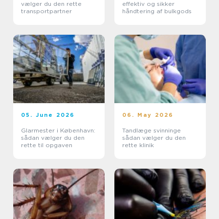
vælger du den rette
effektiv og sikker
transportpartner
håndtering af bulkgods
05. June 2026
06. May 2026
Glarmester i København:
Tandlæge svinninge
sådan vælger du den
sådan vælger du den
rette til opgaven
rette klinik