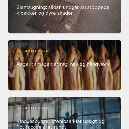
Slamsugning: sådan undgår du stoppede
kloakker og dyre skader
02. April 2026
Røgeri: smagen af røg, hav og håndværk
02. April 2026
Vinduespudser stenløse klar udsigt og
flot facade året rundt