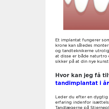
Et implantat fungerer som
krone kan således monter
og tandteknikerne utroligt
at disse er både naturtr
sikker på at din nye kuns
Hvor kan jeg få til
tandimplantat i å
Leder du efter en dygti
erfaring indenfor isættel
Tandlægerne på Stjernepl