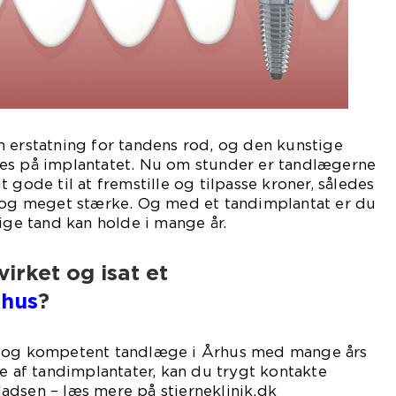
 erstatning for tandens rod, og den kunstige
es på implantatet. Nu om stunder er tandlægerne
 gode til at fremstille og tilpasse kroner, således
o og meget stærke. Og med et tandimplantat er du
tige tand kan holde i mange år.
virket og isat et
rhus
?
g og kompetent tandlæge i Århus med mange års
se af tandimplantater, kan du trygt kontakte
adsen – læs mere på stjerneklinik.dk