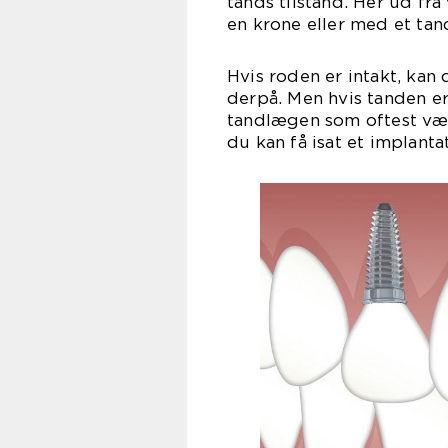
tands tilstand. Her ud fr
en krone eller med et tan
Hvis roden er intakt, ka
derpå. Men hvis tanden er
tandlægen som oftest vælg
du kan få isat et implantat