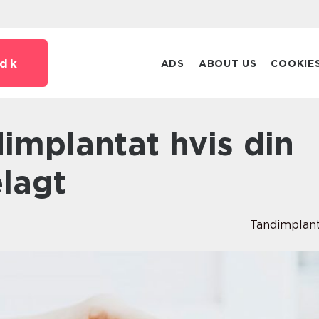
dk
ADS
ABOUT US
COOKIE
lagt
Tandimplan