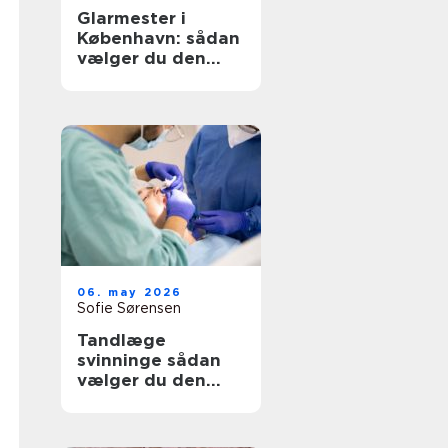
Glarmester i
København: sådan
vælger du den
rette til opgaven
06. may 2026
Sofie Sørensen
Tandlæge
svinninge sådan
vælger du den
rette klinik