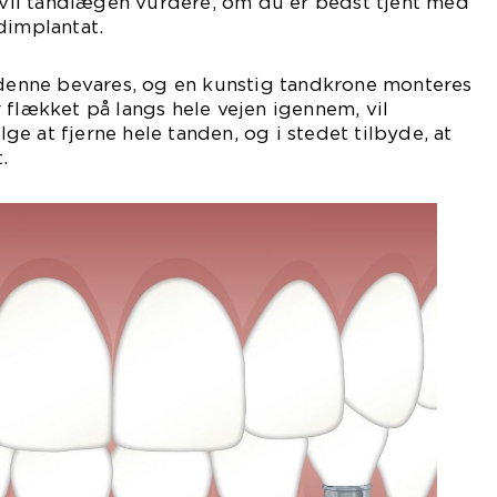
a vil tandlægen vurdere, om du er bedst tjent med
dimplantat.
n denne bevares, og en kunstig tandkrone monteres
 flækket på langs hele vejen igennem, vil
e at fjerne hele tanden, og i stedet tilbyde, at
.