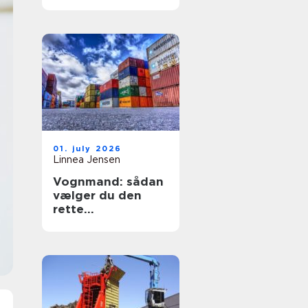
sikring af hjem og
erhverv
01. july 2026
Linnea Jensen
Vognmand: sådan
vælger du den
rette
transportpartner