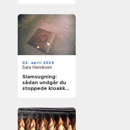
hverdagen
02. april 2026
Sara Henriksen
Slamsugning:
sådan undgår du
stoppede kloakker
og dyre skader