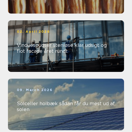
02. April 2026
Vinduespudser stenløse klar udsigt og
flot facade året rundt
09. March 2026
Solceller holbæk sådan får du mest ud af
solen