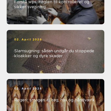
Forstå wps: nøglen til kontrolleret og
sikker svejsning
02. April 2026
Slamsugning: sådan undgår du stoppede
kloakker og dyre skader
02. April 2026
Røgeri: smagen af røg, hav og håndværk