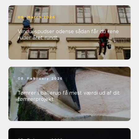
09. March 2026
Vinduespudser odense sådan får du rene
ruder året rundt
08. February 2026
Tømrer i ballerup få mest værdi ud af dit
tømrerprojekt