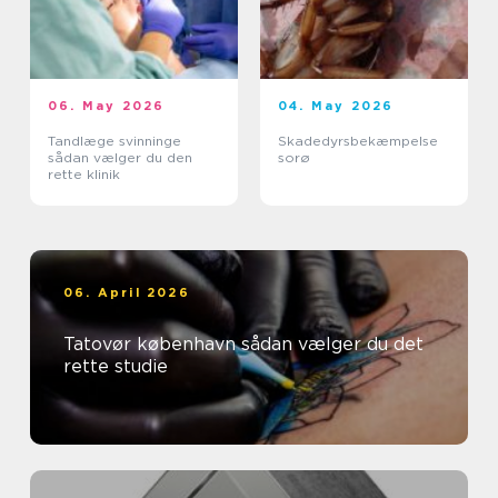
06. May 2026
04. May 2026
Tandlæge svinninge
Skadedyrsbekæmpelse
sådan vælger du den
sorø
rette klinik
06. April 2026
Tatovør københavn sådan vælger du det
rette studie