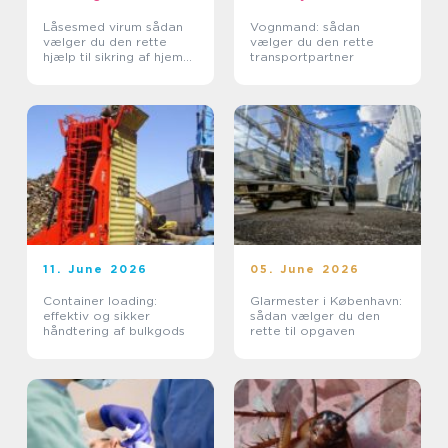
Låsesmed virum sådan
Vognmand: sådan
vælger du den rette
vælger du den rette
hjælp til sikring af hjem
transportpartner
og erhverv
11. June 2026
05. June 2026
Container loading:
Glarmester i København:
effektiv og sikker
sådan vælger du den
håndtering af bulkgods
rette til opgaven