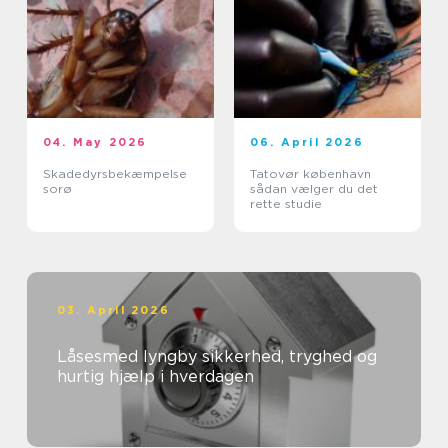
04. May 2026
06. April 2026
Skadedyrsbekæmpelse
Tatovør københavn
sorø
sådan vælger du det
rette studie
03. April 2026
Låsesmed lyngby sikkerhed, tryghed og
hurtig hjælp i hverdagen