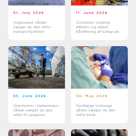
01. July 2026
11. June 2026
Vognmand: sådan
Container loading:
vælger du den rette
effektiv og sikker
transportpartner
håndtering af bulkgods
05. June 2026
06. May 2026
Glarmester i København:
Tandlæge svinninge
sådan vælger du den
sådan vælger du den
rette til opgaven
rette klinik