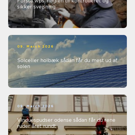
Forstå wps: nøglen til kontrolleret og
sikker svejsning
09. March 2026
Solceller holbæk sådan får du mest ud af
solen
09. March 2026
Vinduespudser odense sådan får du rene
ruder året rundt