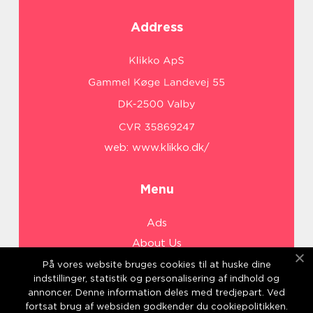
Address
web:
www.klikko.dk/
Menu
Ads
About Us
Cookies
På vores website bruges cookies til at huske dine
indstillinger, statistik og personalisering af indhold og
Contact
annoncer. Denne information deles med tredjepart. Ved
Sitemap
fortsat brug af websiden godkender du cookiepolitikken.