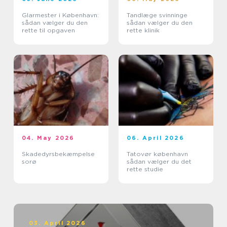
Glarmester i København:
Tandlæge svinninge
sådan vælger du den
sådan vælger du den
rette til opgaven
rette klinik
04. May 2026
06. April 2026
Skadedyrsbekæmpelse
Tatovør københavn
sorø
sådan vælger du det
rette studie
03. April 2026