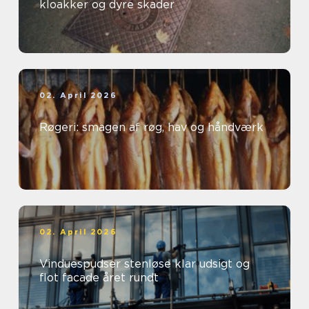
kloakker og dyre skader
02. April 2026
Røgeri: smagen af røg, hav og håndværk
02. April 2026
Vinduespudser stenløse klar udsigt og
flot facade året rundt