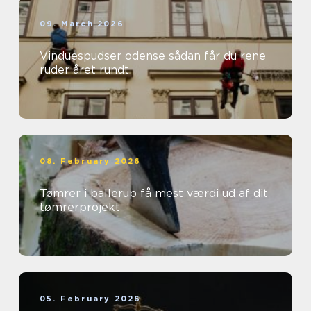
09. March 2026
Vinduespudser odense sådan får du rene
ruder året rundt
08. February 2026
Tømrer i ballerup få mest værdi ud af dit
tømrerprojekt
05. February 2026