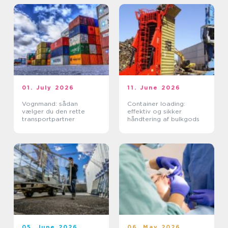
01. July 2026
11. June 2026
Vognmand: sådan
Container loading:
vælger du den rette
effektiv og sikker
transportpartner
håndtering af bulkgods
05. June 2026
06. May 2026