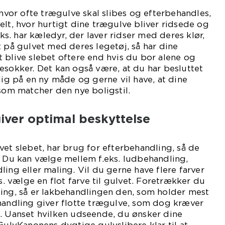
 hvor ofte trægulve skal slibes og efterbehandles,
elt, hvor hurtigt dine trægulve bliver ridsede og
eks. har kæledyr, der laver ridser med deres klør,
t på gulvet med deres legetøj, så har dine
 blive slebet oftere end hvis du bor alene og
esokker. Det kan også være, at du har besluttet
lig på en ny måde og gerne vil have, at dine
 som matcher den nye boligstil.
iver optimal beskyttelse
vet slebet, har brug for efterbehandling, så de
. Du kan vælge mellem f.eks. ludbehandling,
ing eller maling. Vil du gerne have flere farver
ks. vælge en flot farve til gulvet. Foretrækker du
ling, så er lakbehandlingen den, som holder mest
handling giver flotte trægulve, som dog kræver
e. Uanset hvilken udseende, du ønsker dine