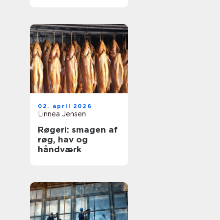
og dyre skader
02. april 2026
Linnea Jensen
Røgeri: smagen af
røg, hav og
håndværk