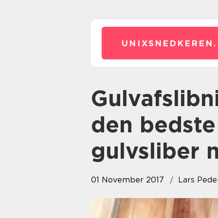
UNIXSNEDKEREN.
Gulvafslibning i Roskilde – find
den bedste 
gulvsliber 
01 November 2017
Lars Pede