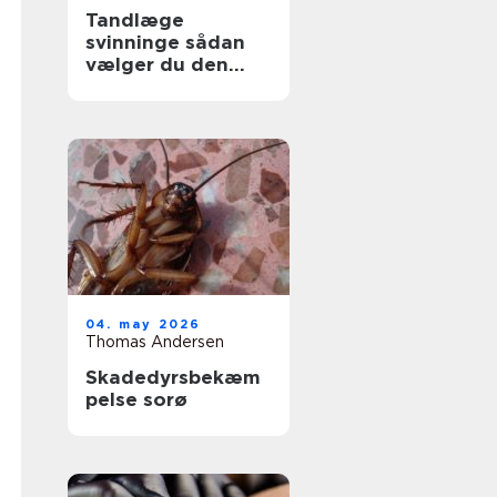
Tandlæge
svinninge sådan
vælger du den
rette klinik
04. may 2026
Thomas Andersen
Skadedyrsbekæm
pelse sorø