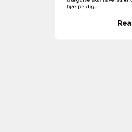
trægulve skal have, så er
hjælpe dig.
Rea