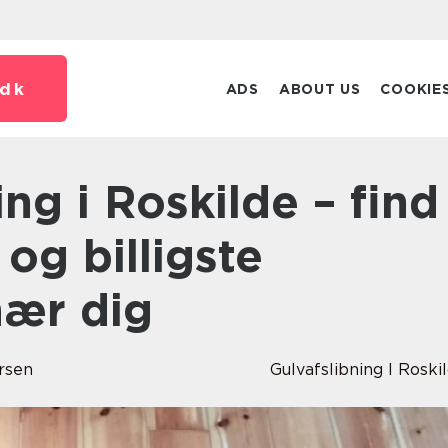
dk
ADS
ABOUT US
COOKIE
og billigste
nær dig
rsen
Gulvafslibning I Roski