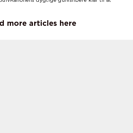
 GulvKanonens dygtige gulvslibere klar til at
d more articles here