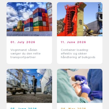
01. July 2026
11. June 2026
Vognmand: sådan
Container loading:
vælger du den rette
effektiv og sikker
transportpartner
håndtering af bulkgods
05. June 2026
06. May 2026