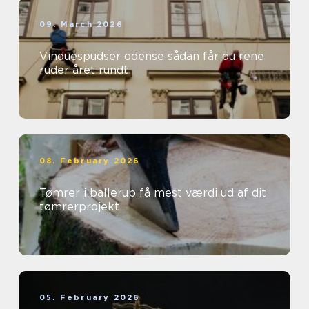
09. March 2026
Vinduespudser odense sådan får du rene
ruder året rundt
08. February 2026
Tømrer i ballerup få mest værdi ud af dit
tømrerprojekt
05. February 2026