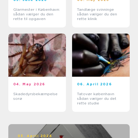
Glarmester i København:
Tandlæge svinninge
sådan vælger du den
sådan vælger du den
rette til opgaven
rette klinik
04. May 2026
06. April 2026
Skadedyrsbekæmpelse
Tatovør københavn
sorø
sådan vælger du det
rette studie
03. April 2026