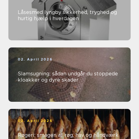
Låsesmed lyngby sikkerhed, tryghed og
hurtig hjælp i hverdagen
02. April 2026
Slamsugning: sådan undgår du stoppede
kloakker og dyre skader
02. April 2026
Røgeri: smagen af røg, hav og håndværk