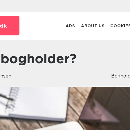
dk
ADS
ABOUT US
COOKIE
n bogholder?
ensen
Boghol