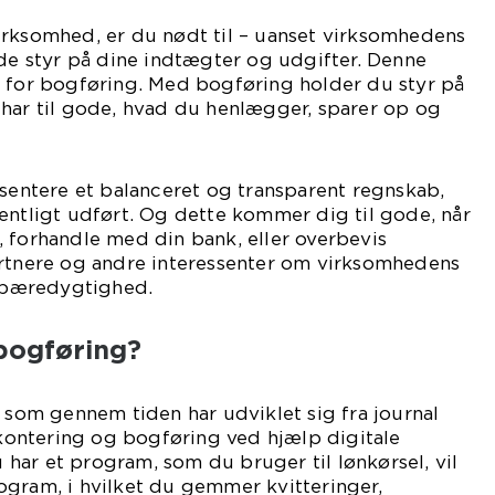
irksomhed, er du nødt til – uanset virksomhedens
lde styr på dine indtægter og udgifter. Denne
t for bogføring. Med bogføring holder du styr på
 har til gode, hvad du henlægger, sparer op og
æsentere et balanceret og transparent regnskab,
entligt udført. Og dette kommer dig til gode, når
 forhandle med din bank, eller overbevis
artnere og andre interessenter om virksomhedens
bæredygtighed.
bogføring?
, som gennem tiden har udviklet sig fra journal
l kontering og bogføring ved hjælp digitale
ar et program, som du bruger til lønkørsel, vil
ogram, i hvilket du gemmer kvitteringer,