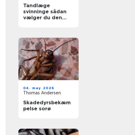
Tandlæge
svinninge sådan
vælger du den
rette klinik
04. may 2026
Thomas Andersen
Skadedyrsbekæm
pelse sorø