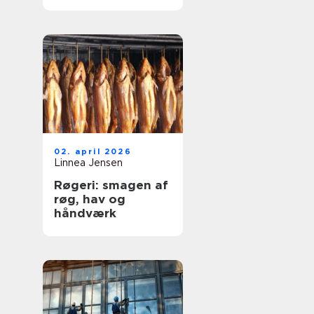
og dyre skader
02. april 2026
Linnea Jensen
Røgeri: smagen af
røg, hav og
håndværk