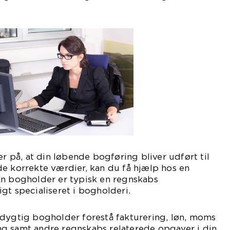
er på, at din løbende bogføring bliver udført til
e korrekte værdier, kan du få hjælp hos en
En bogholder er typisk en regnskabs
gt specialiseret i bogholderi.
 dygtig bogholder forestå fakturering, løn, moms
g samt andre regnskabs relaterede opgaver i din