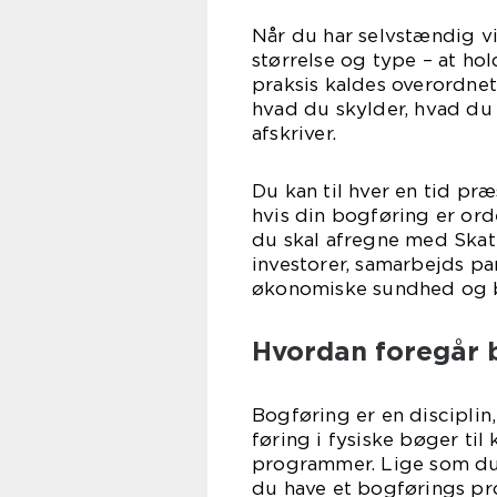
Når du har selvstændig v
størrelse og type – at ho
praksis kaldes overordne
hvad du skylder, hvad du
afskriver.
Du kan til hver en tid pr
hvis din bogføring er ord
du skal afregne med Skat,
investorer, samarbejds p
økonomiske sundhed og 
Hvordan foregår 
Bogføring er en disciplin
føring i fysiske bøger ti
programmer. Lige som du h
du have et bogførings pr