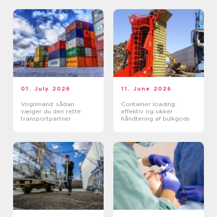
01. July 2026
11. June 2026
Vognmand: sådan
Container loading:
vælger du den rette
effektiv og sikker
transportpartner
håndtering af bulkgods