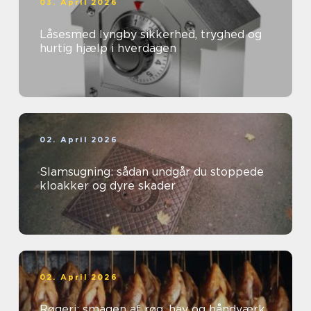
03. April 2026
Låsesmed lyngby sikkerhed, tryghed og
hurtig hjælp i hverdagen
02. April 2026
Slamsugning: sådan undgår du stoppede
kloakker og dyre skader
02. April 2026
Røgeri: smagen af røg, hav og håndværk