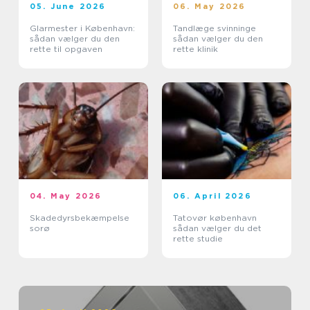
05. June 2026
06. May 2026
Glarmester i København:
Tandlæge svinninge
sådan vælger du den
sådan vælger du den
rette til opgaven
rette klinik
04. May 2026
06. April 2026
Skadedyrsbekæmpelse
Tatovør københavn
sorø
sådan vælger du det
rette studie