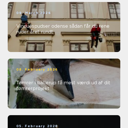
09. March 2026
Vinduespudser odense sådan får du rene
ruder året rundt
08. February 2026
Tømrer i ballerup få mest værdi ud af dit
tømrerprojekt
05. February 2026