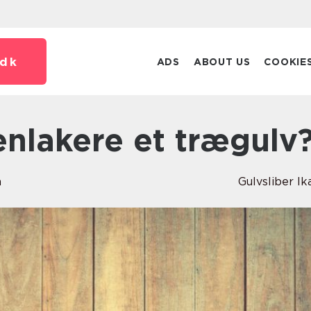
dk
ADS
ABOUT US
COOKIE
enlakere et trægulv
n
Gulvsliber Ik