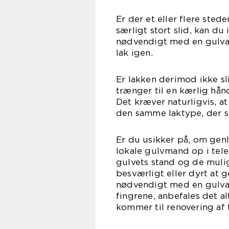
Er der et eller flere sted
særligt stort slid, kan du
nødvendigt med en gulvaf
lak 
Er lakken derimod ikke sl
trænger til en kærlig hån
Det kræver naturligvis, a
den samme laktype, der s
Er du usikker på, om genla
lokale gulvmand op i tel
gulvets stand og de muli
besværligt eller dyrt at g
nødvendigt med en gulvaf
fingrene, anbefales det al
kommer til renovering af