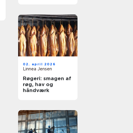
og dyre skader
02. april 2026
Linnea Jensen
Røgeri: smagen af
røg, hav og
håndværk