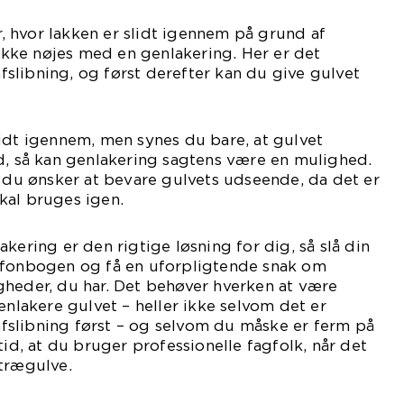
er, hvor lakken er slidt igennem på grund af
 ikke nøjes med en genlakering. Her er det
slibning, og først derefter kan du give gulvet
igen.
idt igennem, men synes du bare, at gulvet
d, så kan genlakering sagtens være en mulighed.
t du ønsker at bevare gulvets udseende, da det er
kal bruges igen.
kering er den rigtige løsning for dig, så slå din
efonbogen og få en uforpligtende snak om
gheder, du har. Det behøver hverken at være
enlakere gulvet – heller ikke selvom det er
slibning først – og selvom du måske er ferm på
tid, at du bruger professionelle fagfolk, når det
 trægulve.