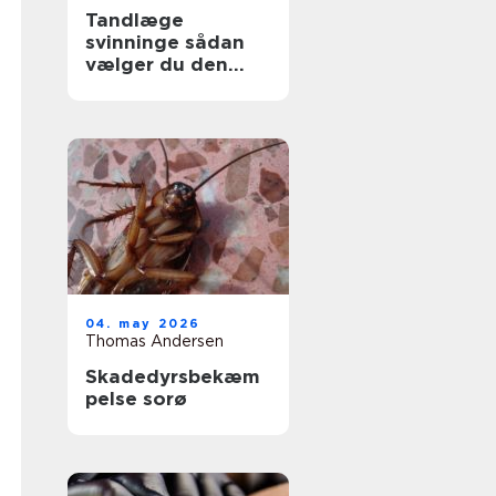
Tandlæge
svinninge sådan
vælger du den
rette klinik
04. may 2026
Thomas Andersen
Skadedyrsbekæm
pelse sorø