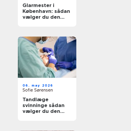
Glarmester i
København: sådan
vælger du den
rette til opgaven
06. may 2026
Sofie Sørensen
Tandlæge
svinninge sådan
vælger du den
rette klinik