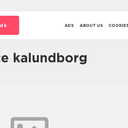
dk
ADS
ABOUT US
COOKIE
ice kalundborg