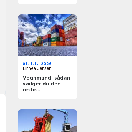
sikring af hjem og
erhverv
01. july 2026
Linnea Jensen
Vognmand: sådan
vælger du den
rette
transportpartner