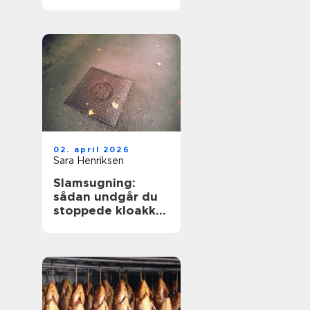
hverdagen
02. april 2026
Sara Henriksen
Slamsugning:
sådan undgår du
stoppede kloakker
og dyre skader