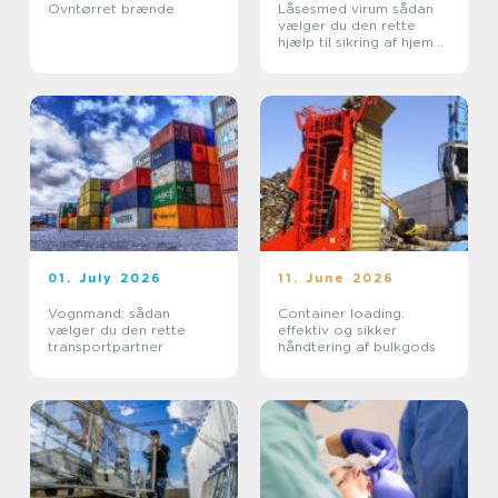
Ovntørret brænde
Låsesmed virum sådan
vælger du den rette
hjælp til sikring af hjem
og erhverv
01. July 2026
11. June 2026
Vognmand: sådan
Container loading:
vælger du den rette
effektiv og sikker
transportpartner
håndtering af bulkgods