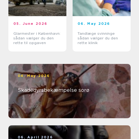
05. June 2026
06. May 2026
Glarmester i København:
Tandlæge svinninge
sådan vælger du den
sådan vælger du den
rette til opgaven
rette klinik
04. May 2026
Skadedyrsbekæmpelse sorø
06. April 2026