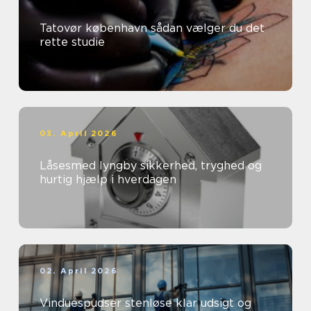
Tatovør københavn sådan vælger du det
rette studie
03. April 2026
Låsesmed lyngby sikkerhed, tryghed og
hurtig hjælp i hverdagen
02. April 2026
Vinduespudser stenløse klar udsigt og