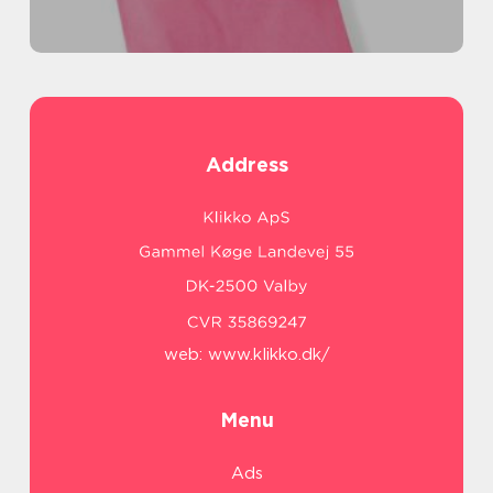
Address
web:
www.klikko.dk/
Menu
Ads