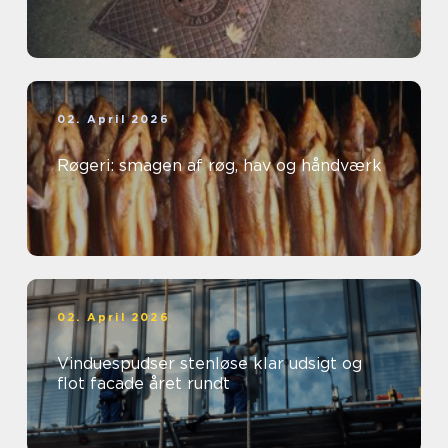
02. April 2026
Røgeri: smagen af røg, hav og håndværk
02. April 2026
Vinduespudser stenløse klar udsigt og
flot facade året rundt