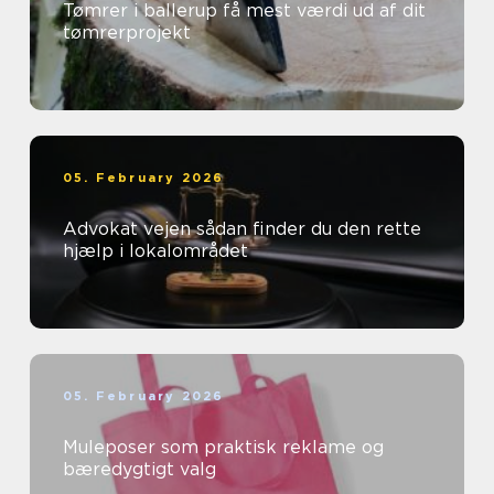
Tømrer i ballerup få mest værdi ud af dit
tømrerprojekt
05. February 2026
Advokat vejen sådan finder du den rette
hjælp i lokalområdet
05. February 2026
Muleposer som praktisk reklame og
bæredygtigt valg