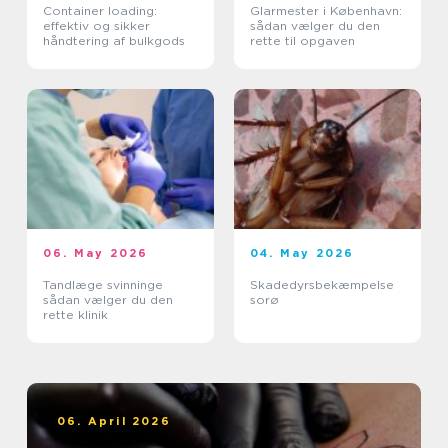
Container loading:
Glarmester i København:
effektiv og sikker
sådan vælger du den
håndtering af bulkgods
rette til opgaven
06. May 2026
04. May 2026
Tandlæge svinninge
Skadedyrsbekæmpelse
sådan vælger du den
sorø
rette klinik
06. April 2026