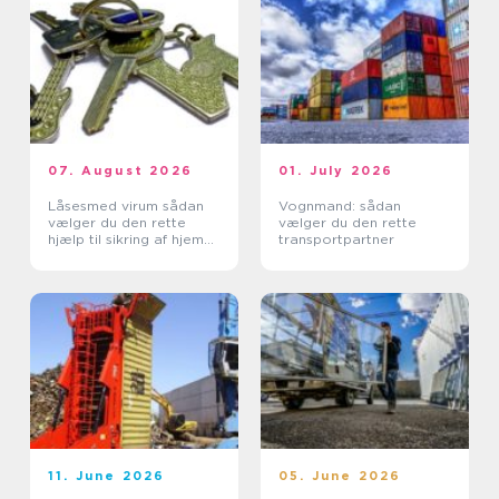
07. August 2026
01. July 2026
Låsesmed virum sådan
Vognmand: sådan
vælger du den rette
vælger du den rette
hjælp til sikring af hjem
transportpartner
og erhverv
11. June 2026
05. June 2026