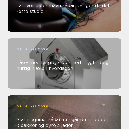
Tatovør københavn sådan vælger du det
rette studie
03. April 2026
Låsesmed lyngby sikkerhed, tryghed og
hurtig hjælp i hverdagen
02. April 2026
Slamsugning: sådan undgår du stoppede
kloakker og dyre skader