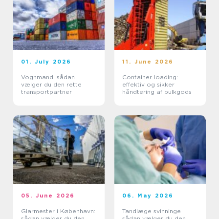
01. July 2026
11. June 2026
Vognmand: sådan
Container loading:
vælger du den rette
effektiv og sikker
transportpartner
håndtering af bulkgods
05. June 2026
06. May 2026
Glarmester i København:
Tandlæge svinninge
sådan vælger du den
sådan vælger du den