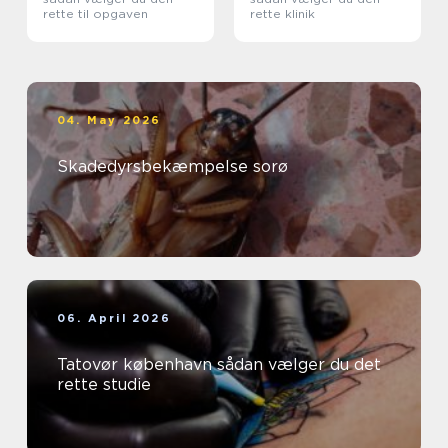
rette til opgaven
rette klinik
04. May 2026
Skadedyrsbekæmpelse sorø
06. April 2026
Tatovør københavn sådan vælger du det
rette studie