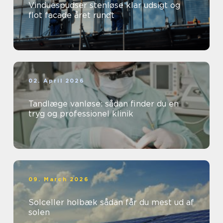
Vinduespudser stenløse klar udsigt og
flot facade året rundt
02. April 2026
Tandlæge vanløse: sådan finder du en
tryg og professionel klinik
09. March 2026
Solceller holbæk sådan får du mest ud af
solen