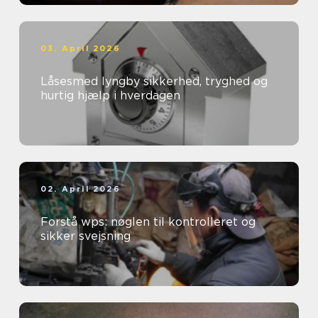
03. April 2026
Låsesmed lyngby sikkerhed, tryghed og
hurtig hjælp i hverdagen
02. April 2026
Forstå wps: nøglen til kontrolleret og
sikker svejsning