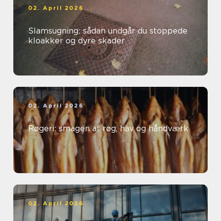
02. April 2026
Slamsugning: sådan undgår du stoppede
kloakker og dyre skader
02. April 2026
Røgeri: smagen af røg, hav og håndværk
02. April 2026