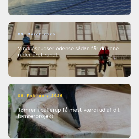
09. March 2026
Vinduespudser odense sådan får du rene
ruder året rundt
08. February 2026
Tømrer i ballerup få mest værdi ud af dit
tømrerprojekt