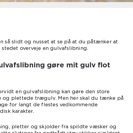
n så slidt og nusset at se på at du påtænker at
 stedet overveje en gulvafslibning.
lvafslibning gøre mit gulv flot
orvidt en gulvafslibning kan gøre den store
e og plettede trægulv. Men her skal du tænke på
tage for langt de flestes vedkommende
disk karakter.
ing, pletter og skjolder fra spildte væsker og