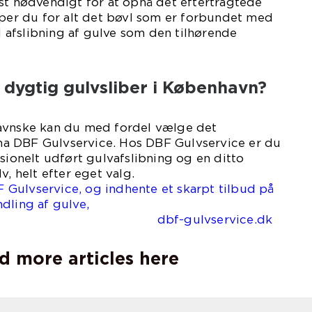
st nødvendigt for at opnå det eftertragtede
pper du for alt det bøvl som er forbundet med
el afslibning af gulve som den tilhørende
n dygtig gulvsliber i København?
avnske kan du med fordel vælge det
a DBF Gulvservice. Hos DBF Gulvservice er du
ssionelt udført gulvafslibning og en ditto
v, helt efter eget valg.
Gulvservice, og indhente et skarpt tilbud på
dling af gulve,
gulvservice.dk
d more articles here