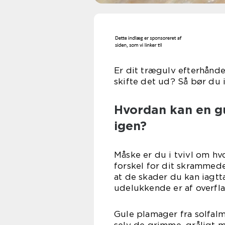
Er dit trægulv efterhånde
skifte det ud? Så bør du i
Hvordan kan en gu
igen?
Måske er du i tvivl om hv
forskel for dit skrammed
at de skader du kan iagt
udelukkende er af overfla
Gule plamager fra solfalm