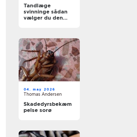
Tandlæge
svinninge sådan
vælger du den
rette klinik
04. may 2026
Thomas Andersen
Skadedyrsbekæm
pelse sorø