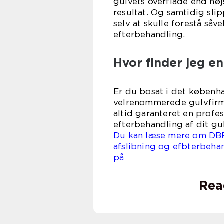
gulvets overflade end høj
resultat. Og samtidig sli
selv at skulle forestå såv
efterbehandling.
Hvor finder jeg e
Er du bosat i det københ
velrenommerede gulvfirm
altid garanteret en profe
efterbehandling af dit gul
Du kan læse mere om DBF 
afslibning og efbterbehan
på dbf-
Rea