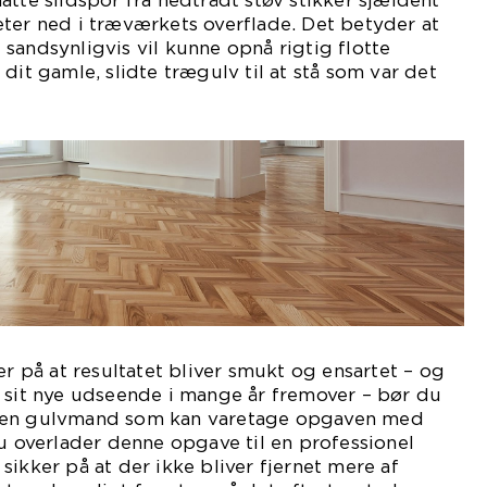
atte slidspor fra nedtrådt støv stikker sjældent
ter ned i træværkets overflade. Det betyder at
sandsynligvis vil kunne opnå rigtig flotte
dit gamle, slidte trægulv til at stå som var det
er på at resultatet bliver smukt og ensartet – og
 sit nye udseende i mange år fremover – bør du
ren gulvmand som kan varetage opgaven med
du overlader denne opgave til en professionel
sikker på at der ikke bliver fjernet mere af