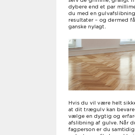
selv de grimme, gråligt m
dybere end et par millime
du med en gulvafslibning 
resultater – og dermed få 
ganske nylagt.
Hvis du vil være helt sikk
at dit trægulv kan bevare
vælge en dygtig og erfa
afslibning af gulve. Når 
fagperson er du samtidig 