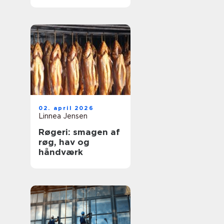
og dyre skader
02. april 2026
Linnea Jensen
Røgeri: smagen af
røg, hav og
håndværk