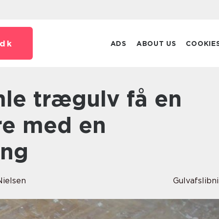
dk
ADS
ABOUT US
COOKIE
re med en
ing
Nielsen
Gulvafslibn