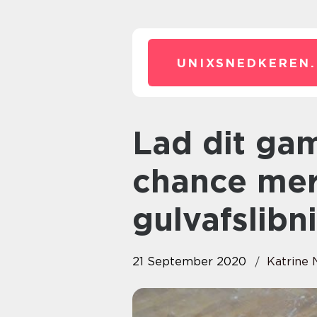
UNIXSNEDKEREN.
Lad dit gamle trægulv få en
chance me
gulvafslibn
21 September 2020
Katrine 