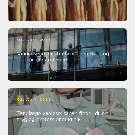
02. April 2026
Vinduespudser stenløse klar udsigt og
flot facade året rundt
02. April 2026
Tandlæge vanløse: sådan finder du en
tryg og professionel klinik