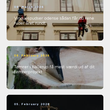
09. March 2026
Vinduespudser odense sådan får du rene
ruder året rundt
08. February 2026
Tømrer i ballerup få mest værdi ud af dit
tømrerprojekt
05. February 2026