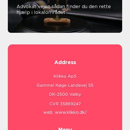
Advokat vejen sådan finder du den rette
hjælp i lokalområdet
Address
web:
www.klikko.dk/
Menu