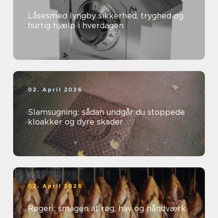
Låsesmed lyngby sikkerhed, tryghed og
hurtig hjælp i hverdagen
02. April 2026
Slamsugning: sådan undgår du stoppede
kloakker og dyre skader
02. April 2026
Røgeri: smagen af røg, hav og håndværk