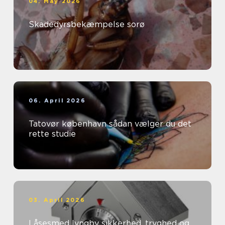
04. May 2026
Skadedyrsbekæmpelse sorø
06. April 2026
Tatovør københavn sådan vælger du det
rette studie
03. April 2026
Låsesmed lyngby sikkerhed, tryghed og