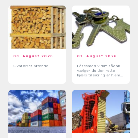
08. August 2026
07. August 2026
Ovntørret brænde
Låsesmed virum sådan
vælger du den rette
hjælp til sikring af hjem
og erhverv