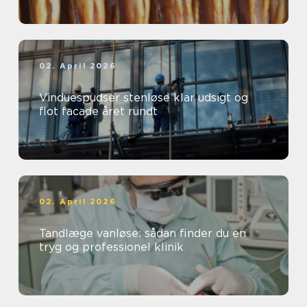
02. April 2026
Vinduespudser stenløse klar udsigt og
flot facade året rundt
02. April 2026
Tandlæge vanløse: sådan finder du en
tryg og professionel klinik