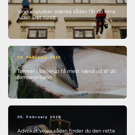
Vinduespudser odense sådan får du rene
ruder året rundt
08. February 2026
Tømrer i ballerup få mest værdi ud af dit
tømrerprojekt
05. February 2026
Advokat vejen sådan finder du den rette