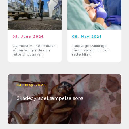
05. June 2026
06. May 2026
Glarmester i København:
Tandlæge svinninge
sådan vælger du den
sådan vælger du den
rette til opgaven
rette klinik
04. May 2026
Skadedyrsbekæmpelse sorø