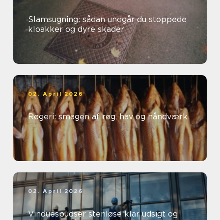
Slamsugning: sådan undgår du stoppede
kloakker og dyre skader
02. April 2026
Røgeri: smagen af røg, hav og håndværk
02. April 2026
Vinduespudser stenløse klar udsigt og