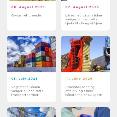
08. August 2026
07. August 2026
Ovntørret brænde
Låsesmed virum sådan
vælger du den rette
hjælp til sikring af hjem
og erhverv
01. July 2026
11. June 2026
Vognmand: sådan
Container loading:
vælger du den rette
effektiv og sikker
transportpartner
håndtering af bulkgods