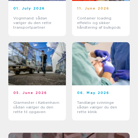
01. July 2026
11. June 2026
Vognmand: sådan
Container loading:
vælger du den rette
effektiv og sikker
transportpartner
håndtering af bulkgods
05. June 2026
06. May 2026
Glarmester i København:
Tandlæge svinninge
sådan vælger du den
sådan vælger du den
rette til opgaven
rette klinik