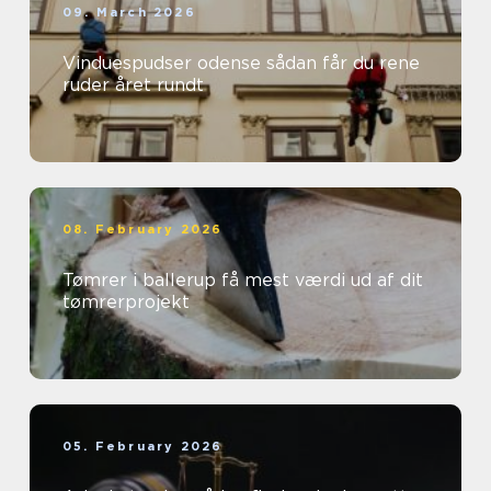
09. March 2026
Vinduespudser odense sådan får du rene
ruder året rundt
08. February 2026
Tømrer i ballerup få mest værdi ud af dit
tømrerprojekt
05. February 2026