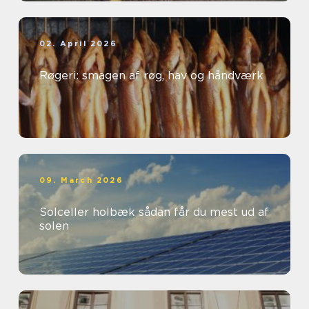
02. April 2026
Røgeri: smagen af røg, hav og håndværk
09. March 2026
Solceller holbæk sådan får du mest ud af
solen