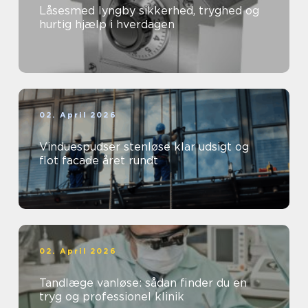
Låsesmed lyngby sikkerhed, tryghed og
hurtig hjælp i hverdagen
02. April 2026
Vinduespudser stenløse klar udsigt og
flot facade året rundt
02. April 2026
Tandlæge vanløse: sådan finder du en
tryg og professionel klinik