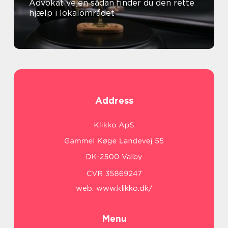
Advokat vejen sådan finder du den rette
hjælp i lokalområdet
Address
web:
www.klikko.dk/
Menu