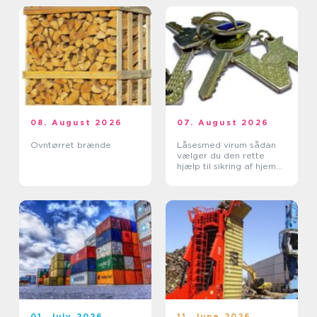
08. August 2026
07. August 2026
Ovntørret brænde
Låsesmed virum sådan
vælger du den rette
hjælp til sikring af hjem
og erhverv
01. July 2026
11. June 2026