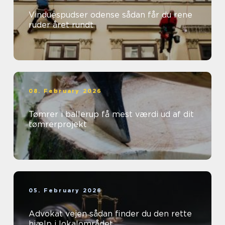
Vinduespudser odense sådan får du rene
ruder året rundt
08. February 2026
Tømrer i ballerup få mest værdi ud af dit
tømrerprojekt
05. February 2026
Advokat vejen sådan finder du den rette
hjælp i lokalområdet