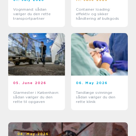
Vognmand: sådan
Container loading:
vælger du den rette
effektiv og sikker
transportpartner
håndtering af bulkgods
05. June 2026
06. May 2026
Glarmester i København:
Tandlæge svinninge
sådan vælger du den
sådan vælger du den
rette til opgaven
rette klinik
04. May 2026