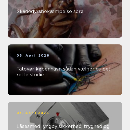
Skadedyrsbekæmpelse sorø
06. April 2026
Tatovør københavn sådan vælger du det
rette studie
03. April 2026
Låsesmed lyngby sikkerhed, tryghed og