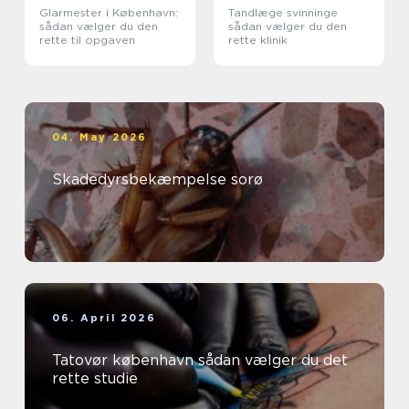
Glarmester i København:
Tandlæge svinninge
sådan vælger du den
sådan vælger du den
rette til opgaven
rette klinik
04. May 2026
Skadedyrsbekæmpelse sorø
06. April 2026
Tatovør københavn sådan vælger du det
rette studie