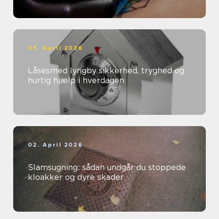
03. April 2026
Låsesmed lyngby sikkerhed, tryghed og
hurtig hjælp i hverdagen
02. April 2026
Slamsugning: sådan undgår du stoppede
kloakker og dyre skader