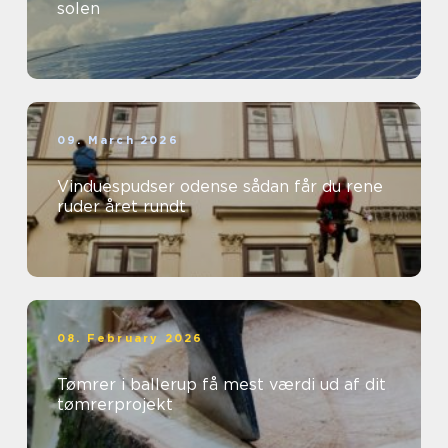
solen
09. March 2026
Vinduespudser odense sådan får du rene
ruder året rundt
08. February 2026
Tømrer i ballerup få mest værdi ud af dit
tømrerprojekt