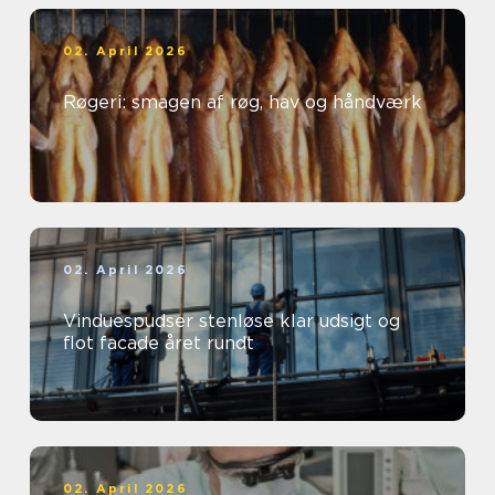
02. April 2026
Røgeri: smagen af røg, hav og håndværk
02. April 2026
Vinduespudser stenløse klar udsigt og
flot facade året rundt
02. April 2026