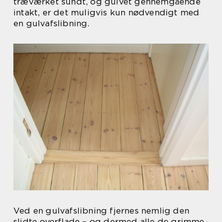
træværket sundt, og gulvet gennemgående
intakt, er det muligvis kun nødvendigt med
en gulvafslibning.
Ved en gulvafslibning fjernes nemlig den
slidte overflade – og dermed alle de grimme