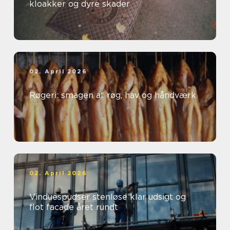
kloakker og dyre skader
02. April 2026
Røgeri: smagen af røg, hav og håndværk
02. April 2026
Vinduespudser stenløse klar udsigt og
flot facade året rundt