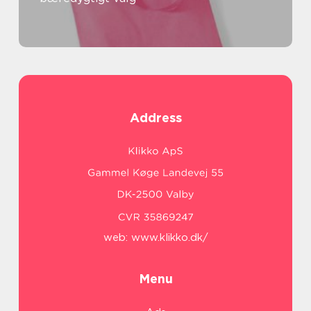
Address
web:
www.klikko.dk/
Menu