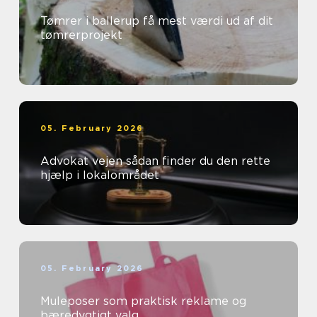
Tømrer i ballerup få mest værdi ud af dit
tømrerprojekt
05. February 2026
Advokat vejen sådan finder du den rette
hjælp i lokalområdet
05. February 2026
Muleposer som praktisk reklame og
bæredygtigt valg