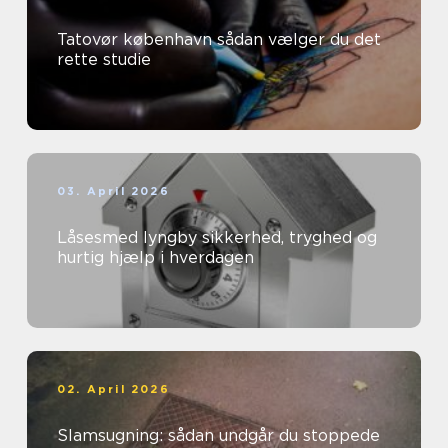
Tatovør københavn sådan vælger du det
rette studie
03. April 2026
Låsesmed lyngby sikkerhed, tryghed og
hurtig hjælp i hverdagen
02. April 2026
Slamsugning: sådan undgår du stoppede