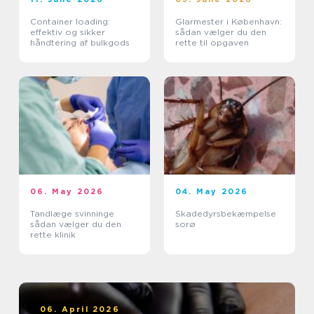
Container loading:
Glarmester i København:
effektiv og sikker
sådan vælger du den
håndtering af bulkgods
rette til opgaven
06. May 2026
04. May 2026
Tandlæge svinninge
Skadedyrsbekæmpelse
sådan vælger du den
sorø
rette klinik
06. April 2026