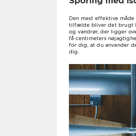
Sporing med i
Den mest effektive måde 
tilfælde bliver det brugt
og vandrør, der ligger ov
få centimeters nøjagtighe
for dig, at du anvender d
d