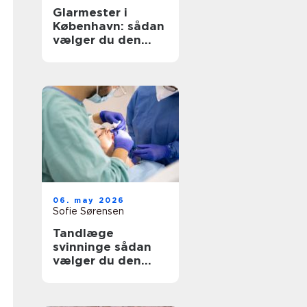
Glarmester i
København: sådan
vælger du den
rette til opgaven
06. may 2026
Sofie Sørensen
Tandlæge
svinninge sådan
vælger du den
rette klinik