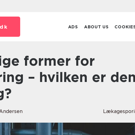
dk
ADS
ABOUT US
COOKIE
ing – hvilken er de
g?
Andersen
Lækagespori