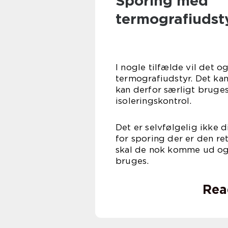
Sporing med
termografiudst
I nogle tilfælde vil det 
termografiudstyr. Det ka
kan derfor særligt bruges 
isoler
Det er selvfølgelig ikke di
for sporing der er den re
skal de nok komme ud og 
bru
Rea