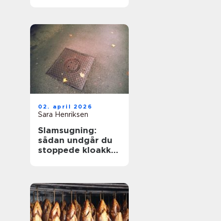
hverdagen
02. april 2026
Sara Henriksen
Slamsugning:
sådan undgår du
stoppede kloakker
og dyre skader