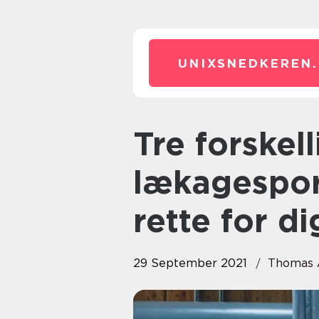
UNIXSNEDKEREN.
Tre forskellige former for
lækagespor
rette for di
29 September 2021
Thomas 