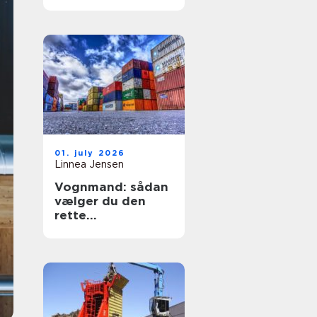
sikring af hjem og
erhverv
01. july 2026
Linnea Jensen
Vognmand: sådan
vælger du den
rette
transportpartner