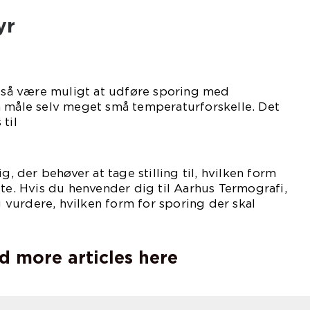
yr
også være muligt at udføre sporing med
n måle selv meget små temperaturforskelle. Det
til
ingskontrol.
g, der behøver at tage stilling til, hvilken form
tte. Hvis du henvender dig til Aarhus Termografi,
vurdere, hvilken form for sporing der skal
ges.
d more articles here