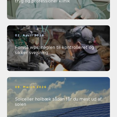
tryg og professionel klinik
02. April 2026
Forstå wps: nøglen til kontrolleret og
sikker svejsning
09. March 2026
Solceller holbæk sådan får du mest ud af
solen