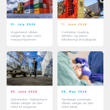
01. July 2026
11. June 2026
Vognmand: sådan
Container loading:
vælger du den rette
effektiv og sikker
transportpartner
håndtering af bulkgods
05. June 2026
06. May 2026
Glarmester i København:
Tandlæge svinninge
sådan vælger du den
sådan vælger du den
rette til opgaven
rette klinik