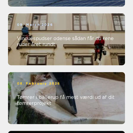
09. March 2026
Vinduespudser odense sådan får du rene
ruder året rundt
08. February 2026
Tømrer i ballerup få mest værdi ud af dit
tømrerprojekt