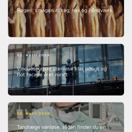
Røgeri: smagen af røg, hav og håndværk
02. April 2026
Vinduespudser stenløse klar udsigt og
flot facade året rundt
02. April 2026
Tandlæge vanløse: sådan finder du en