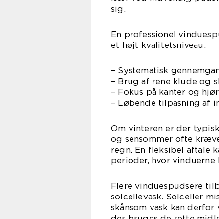
sig.
En professionel vinduespu
et højt kvalitetsniveau:
– Systematisk gennemgang
– Brug af rene klude og s
– Fokus på kanter og hjør
– Løbende tilpasning af in
Om vinteren er der typis
og sensommer ofte kræve
regn. En fleksibel aftale 
perioder, hvor vinduerne 
Flere vinduespudsere ti
solcellevask. Solceller mi
skånsom vask kan derfor v
der bruges de rette midle