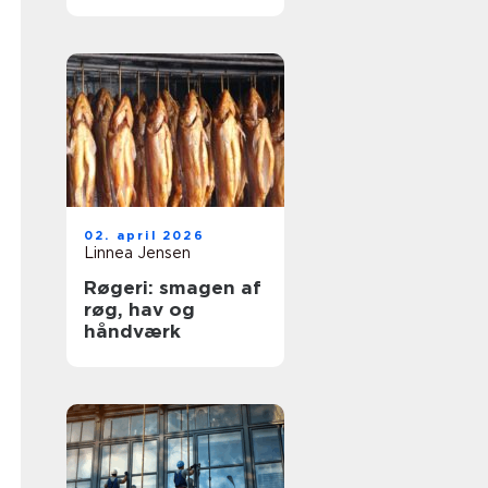
og dyre skader
02. april 2026
Linnea Jensen
Røgeri: smagen af
røg, hav og
håndværk