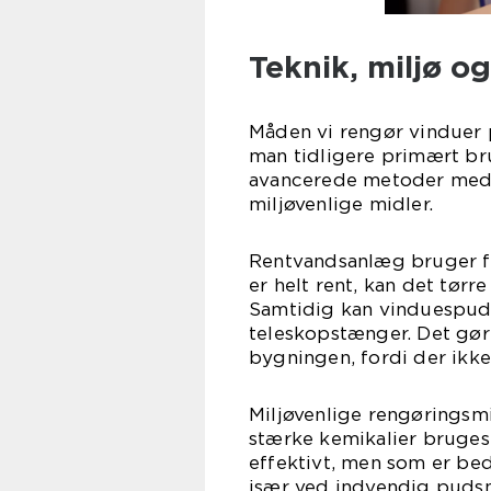
Teknik, miljø o
Måden vi rengør vinduer p
man tidligere primært br
avancerede metoder med
miljøvenlige midler.
Rentvandsanlæg bruger fi
er helt rent, kan det tørr
Samtidig kan vinduespuds
teleskopstænger. Det gør
bygningen, fordi der ikke
Miljøvenlige rengøringsmid
stærke kemikalier bruges 
effektivt, men som er bed
især ved indvendig pudsn