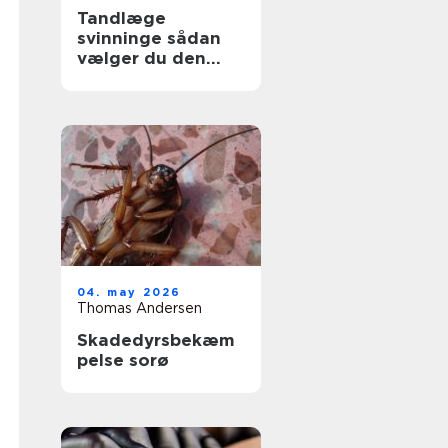
Tandlæge
svinninge sådan
vælger du den
rette klinik
04. may 2026
Thomas Andersen
Skadedyrsbekæm
pelse sorø