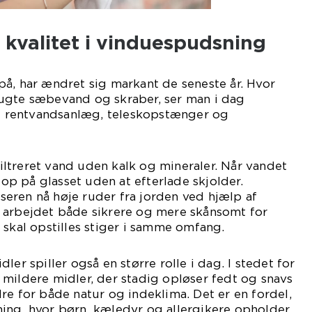
g kvalitet i vinduespudsning
å, har ændret sig markant de seneste år. Hvor
ugte sæbevand og skraber, ser man i dag
 rentvandsanlæg, teleskopstænger og
ltreret vand uden kalk og mineraler. Når vandet
e op på glasset uden at efterlade skjolder.
eren nå høje ruder fra jorden ved hjælp af
 arbejdet både sikrere og mere skånsomt for
 skal opstilles stiger i samme omfang.
ler spiller også en større rolle i dag. I stedet for
mildere midler, der stadig opløser fedt og snavs
re for både natur og indeklima. Det er en fordel,
ing, hvor børn, kæledyr og allergikere opholder