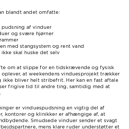
an blandt andet omfatte:
 pudsning af vinduer
duer og svære hjørner
 rammer
den med stangsystem og rent vand
u ikke skal huske det selv
fte om at slippe for en tidskrævende og fysisk
oplever, at weekendens vinduesprojekt trækker
 ikke bliver helt stribefrit. Her kan en fast aftale
r frigive tid til andre ting, samtidig med at
.
ninger er vinduespudsning en vigtig del af
r, kontorer og klinikker er afhængige af, at
 indbydende. Smudsede vinduer sender et svagt
rbejdspartnere, mens klare ruder understøtter et