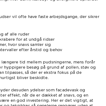
dser vil ofte have faste arbejdsgange, der sikrer
 af alle ruder
krabere for at undgå ridser
ner, hvor snavs samler sig
tervaller efter årstid og behov
k længere tid mellem pudsningerne, mens forår
r hyppigere besøg på grund af pollen, støv og
kan tilpasses, så der er ekstra fokus på de
hurtigst bliver beskidte.
lbyder desuden ydelser som facadevask og
ster effekt, når de er dækket af snavs, og en
ære en god investering. Her er det vigtigt, at
r og teknikker, så panelerne rengøres uden at