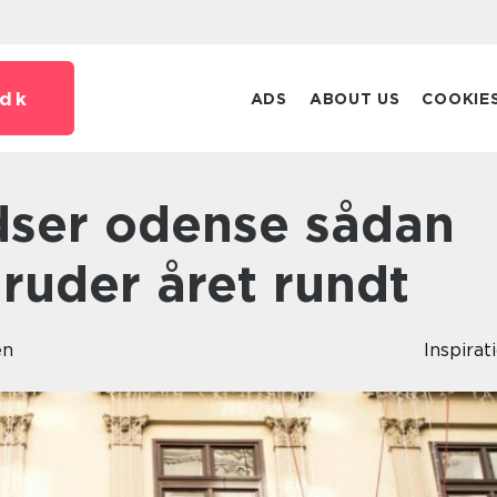
dk
ADS
ABOUT US
COOKIE
 ruder året rundt
en
Inspirat