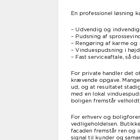
En professionel løsning k
– Udvendig og indvendig
– Pudsning af sprossevin
– Rengøring af karme og
– Vinduespudsning i høj
– Fast serviceaftale, så d
For private handler det o
krævende opgave. Mange 
ud, og at resultatet stadig
med en lokal vinduespudse
boligen fremstår velholdt
For erhverv og boligfore
vedligeholdelsen. Butikke
facaden fremstår ren og
signal til kunder og sama