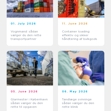
01. July 2026
11. June 2026
Vognmand: sådan
Container loading:
vælger du den rette
effektiv og sikker
transportpartner
håndtering af bulkgods
05. June 2026
06. May 2026
Glarmester i København:
Tandlæge svinninge
sådan vælger du den
sådan vælger du den
rette til opgaven
rette klinik