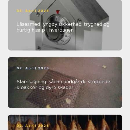
03. April 2026
Låsesmed lyngby sikkerhed, tryghed og
hurtig hjælp i hverdagen
02. April 2026
Slamsugning: sådan undgår du stoppede
kloakker og dyre skader
02. April 2026