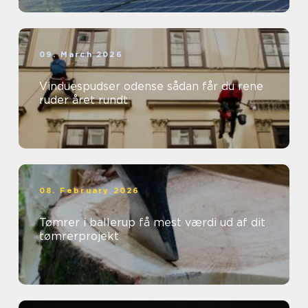
09. March 2026
Vinduespudser odense sådan får du rene
ruder året rundt
08. February 2026
Tømrer i ballerup få mest værdi ud af dit
tømrerprojekt