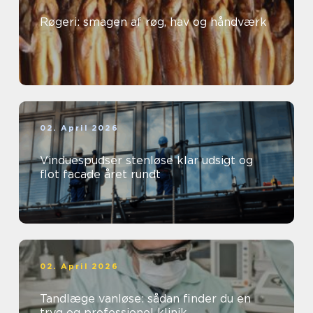
Røgeri: smagen af røg, hav og håndværk
02. April 2026
Vinduespudser stenløse klar udsigt og
flot facade året rundt
02. April 2026
Tandlæge vanløse: sådan finder du en
tryg og professionel klinik