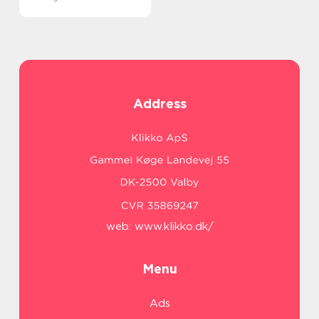
Address
web:
www.klikko.dk/
Menu
Ads