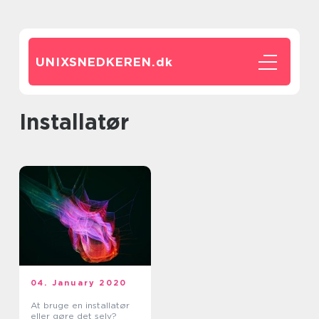
UNIXSNEDKEREN.
dk
installatør
04. January 2020
At bruge en installatør
eller gøre det selv?