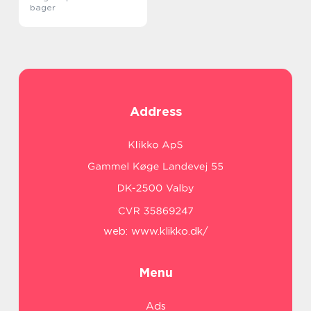
bager
Address
web:
www.klikko.dk/
Menu
Ads