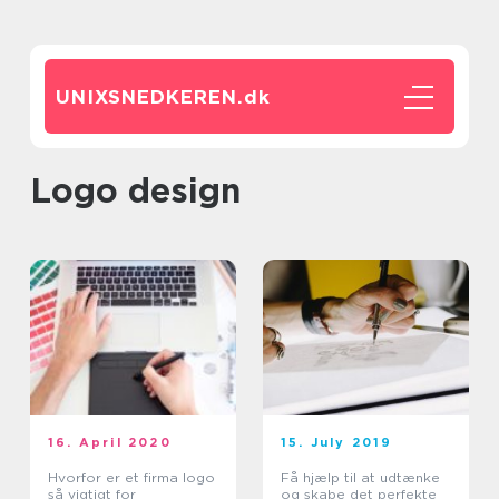
UNIXSNEDKEREN.
dk
logo design
16. April 2020
15. July 2019
Hvorfor er et firma logo
Få hjælp til at udtænke
så vigtigt for
og skabe det perfekte