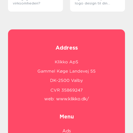
virksomheden?
logo design til din
virksomhed
Address
web:
www.klikko.dk/
Menu
Ads