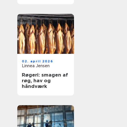
og dyre skader
02. april 2026
Linnea Jensen
Røgeri: smagen af
røg, hav og
håndværk