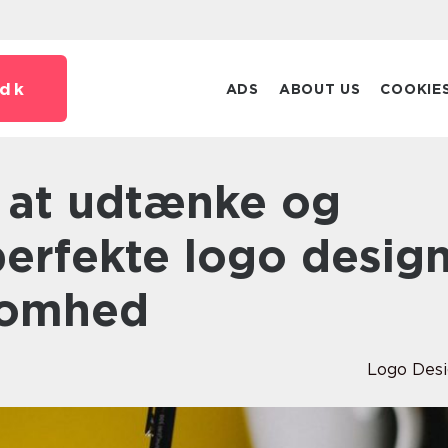
dk
ADS
ABOUT US
COOKIE
perfekte logo desig
ksomhed
Logo Des