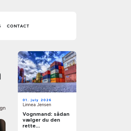
S
CONTACT
n
01. july 2026
Linnea Jensen
ign
Vognmand: sådan
vælger du den
rette