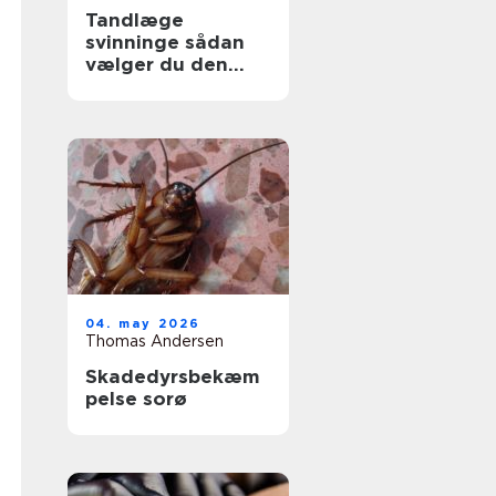
Tandlæge
svinninge sådan
vælger du den
rette klinik
04. may 2026
Thomas Andersen
Skadedyrsbekæm
pelse sorø