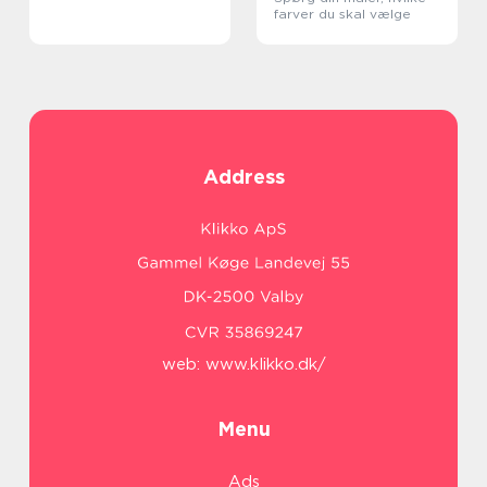
farver du skal vælge
Address
web:
www.klikko.dk/
Menu
Ads