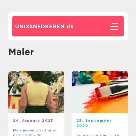
UNIXSNEDKEREN.
dk
maler
24. January 2023
25. September
2020
Male indendørs? Her er
alt du skal vide
Spørg din maler, hvilke