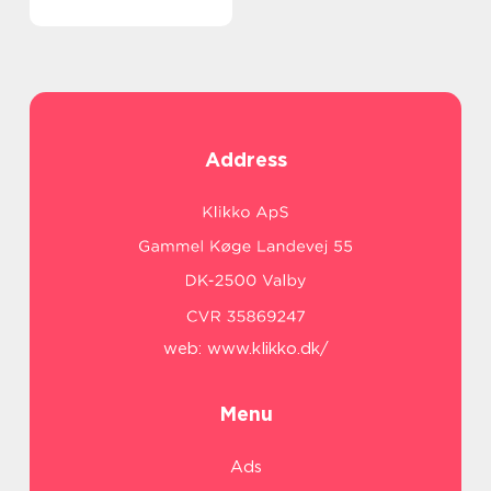
Address
web:
www.klikko.dk/
Menu
Ads