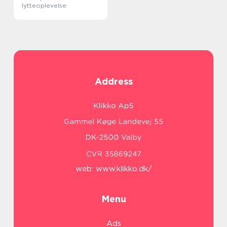
lytteoplevelse
Address
web:
www.klikko.dk/
Menu
Ads