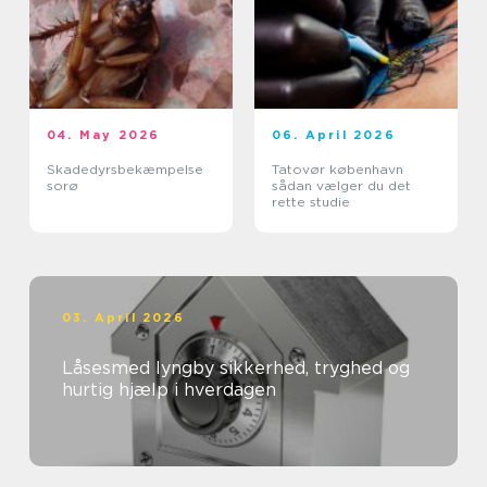
04. May 2026
06. April 2026
Skadedyrsbekæmpelse
Tatovør københavn
sorø
sådan vælger du det
rette studie
03. April 2026
Låsesmed lyngby sikkerhed, tryghed og
hurtig hjælp i hverdagen