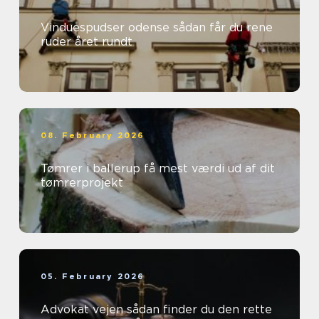
Vinduespudser odense sådan får du rene
ruder året rundt
08. February 2026
Tømrer i ballerup få mest værdi ud af dit
tømrerprojekt
05. February 2026
Advokat vejen sådan finder du den rette