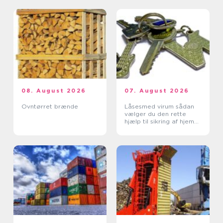
08. August 2026
07. August 2026
Ovntørret brænde
Låsesmed virum sådan
vælger du den rette
hjælp til sikring af hjem
og erhverv