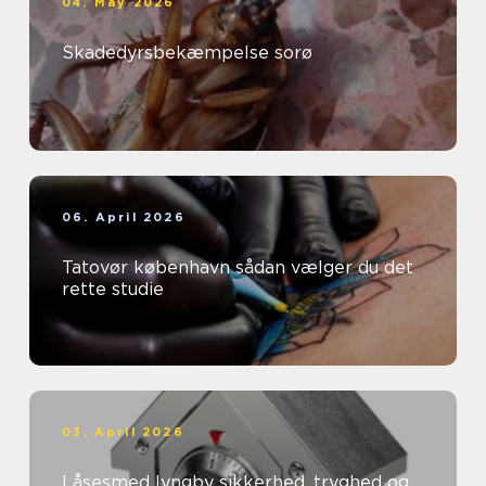
04. May 2026
Skadedyrsbekæmpelse sorø
06. April 2026
Tatovør københavn sådan vælger du det
rette studie
03. April 2026
Låsesmed lyngby sikkerhed, tryghed og