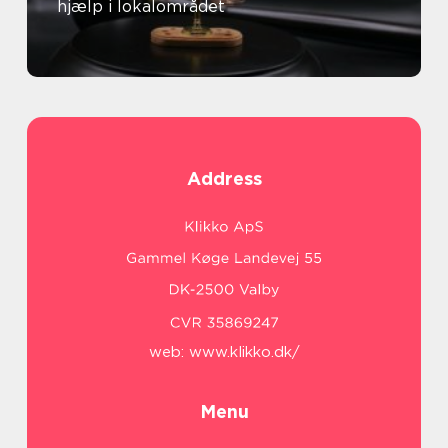
hjælp i lokalområdet
Address
web:
www.klikko.dk/
Menu