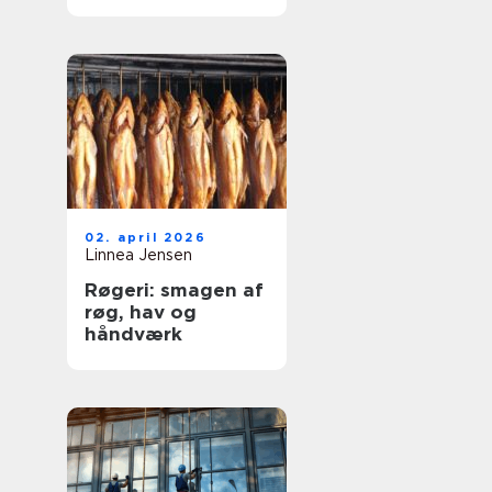
og dyre skader
02. april 2026
Linnea Jensen
Røgeri: smagen af
røg, hav og
håndværk