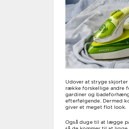
Udover at stryge skjorter
række forskellige andre fo
gardiner og badeforhæng,
efterfølgende. Dermed kom
giver et
Også duge til at lægge på
så de kommer til at ligge