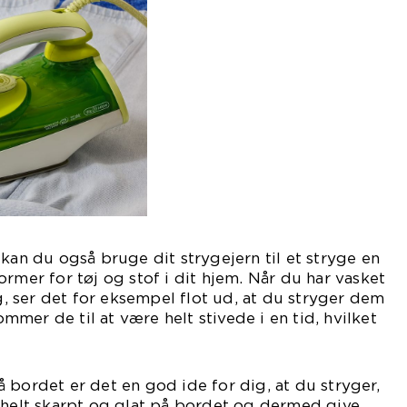
 kan du også bruge dit strygejern til et stryge en
rmer for tøj og stof i dit hjem. Når du har vasket
 ser det for eksempel flot ud, at du stryger dem
mer de til at være helt stivede i en tid, hvilket
 meget flot look.
 bordet er det en god ide for dig, at du stryger,
 helt skarpt og glat på bordet og dermed give