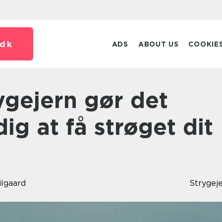
dk
ADS
ABOUT US
COOKIE
dig at få strøget dit
ilgaard
Strygej