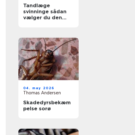
Tandlæge
svinninge sådan
vælger du den
rette klinik
04. may 2026
Thomas Andersen
Skadedyrsbekæm
pelse sorø